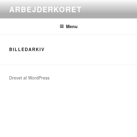
Videre
ARBEJDERKORET
til
indhold
Menu
BILLEDARKIV
Drevet af WordPress